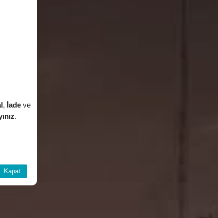
l
,
İade
ve
yınız
.
Kapat