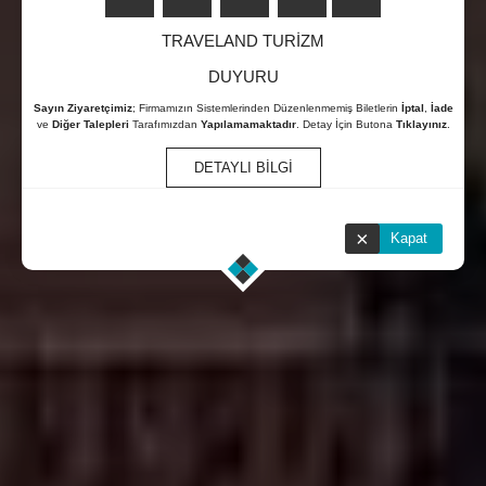
TRAVELAND TURİZM
DUYURU
Sayın Ziyaretçimiz
; Firmamızın Sistemlerinden Düzenlenmemiş Biletlerin
İptal
,
İade
ve
Diğer Talepleri
Tarafımızdan
Yapılamamaktadır
. Detay İçin Butona
Tıklayınız
.
DETAYLI BİLGİ
×
Kapat