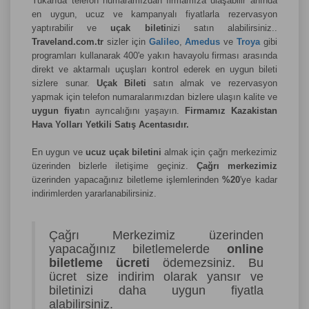
Yukarıda telefon numaramızdan firmamıza ulaşabilir anında
en uygun, ucuz ve kampanyalı fiyatlarla rezervasyon
yaptırabilir ve
uçak bileti
nizi satın alabilirsiniz..
Traveland.com.tr
sizler için
Galileo
,
Amedus
ve
Troya
gibi
programları kullanarak 400'e yakın havayolu firması arasında
direkt ve aktarmalı uçuşları kontrol ederek en uygun bileti
sizlere sunar.
Uçak Bileti
satın almak ve rezervasyon
yapmak için telefon numaralarımızdan bizlere ulaşın kalite ve
uygun fiyat
ın ayrıcalığını yaşayın.
Firmamız Kazakistan
Hava Yolları Yetkili Satış Acentasıdır.
En uygun ve
ucuz uçak biletini
almak için çağrı merkezimiz
üzerinden bizlerle iletişime geçiniz.
Çağrı merkezimiz
üzerinden yapacağınız biletleme işlemlerinden
%20
'ye kadar
indirimlerden yararlanabilirsiniz.
Çağrı Merkezimiz üzerinden
yapacağınız biletlemelerde
online
biletleme ücreti
ödemezsiniz. Bu
ücret size indirim olarak yansır ve
biletinizi daha uygun fiyatla
alabilirsiniz.