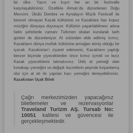
bir ülke. Yazın ve kışın her an bir festivalle
karşılaşabilirsiniz. Özellikle Almatı’da düzenlenen Doğu
Mevsimi, Ükülü Dombra ve Aynalayın Müzik Festivalİ ile
benzeri olmayan Kazak kültürünü ve Kazaklara has kopuz
müziğini dünyaya duyuruyor. Kültürün yaşatılabilmesi adına
farklı şehirlerde zamanı Türkmen obaları kurularak tarih
günleri de düzenleniyor. At sütünden elde edilmiş kımız,
Kazakların dünya mutfak kültürüne armağan etmiş olduğu bir
içecek. Kazakistan’ı ziyaret ederseniz, Kazakların yaptığı
benzer biçimde yiyeceklerden önce kımız içmeli ve leziz
Kazak yiyeceklerini tatmalısınız. Ünlü et yemeği olan
konakaşı yemeğini ve değişik lezzetlerin peşinde koşanlamış
olur için at eti ile yapılan kazı yemeğini deneyebilirsiniz.
Kazakistan Uçak Bileti
Çağrı merkezimizden yapacağınız
biletlemeler ve rezervasyonlar
Traveland Turizm AŞ. Tursab No:
10051
kalitesi ve güvencesi ile
gerçekleşmektedir.