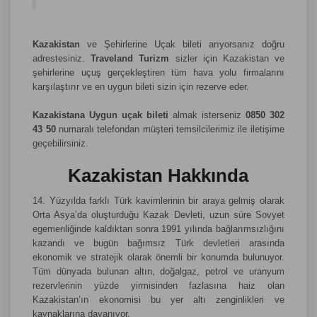
Kazakistan
ve Şehirlerine Uçak bileti arıyorsanız doğru
adrestesiniz.
Traveland Turizm
sizler için Kazakistan ve
şehirlerine uçuş gerçekleştiren tüm hava yolu firmalarını
karşılaştırır ve en uygun bileti sizin için rezerve eder.
Kazakistana Uygun uçak bileti
almak isterseniz
0850 302
43 50
numaralı telefondan müşteri temsilcilerimiz ile iletişime
geçebilirsiniz.
Kazakistan Hakkında
14. Yüzyılda farklı Türk kavimlerinin bir araya gelmiş olarak
Orta Asya’da oluşturduğu Kazak Devleti, uzun süre Sovyet
egemenliğinde kaldıktan sonra 1991 yılında bağlarımsızlığını
kazandı ve bugün bağımsız Türk devletleri arasında
ekonomik ve stratejik olarak önemli bir konumda bulunuyor.
Tüm dünyada bulunan altın, doğalgaz, petrol ve uranyum
rezervlerinin yüzde yirmisinden fazlasına haiz olan
Kazakistan’ın ekonomisi bu yer altı zenginlikleri ve
kaynaklarına dayanıyor.