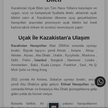
Kazakistan Uçak Bileti için Tüm Hava Yollarını karşılaştır en
uygun, ucuz ve kampanyalı fiyatlarla direkt, aktarmalı uçak
biletini satın al. Kazakistan ülkesine uçuş gerçekleştiren
havayolları arasından promosyon uçak biletini bul kredi
kartına taksit imkanı ile ücretsiz rezervasyon yaptır.
Uçak İle Kazakistan'a Ulaşım
Kazakistan Havayolları
Mart 2004'ün sonunda uçmayı
bıraktı. Bayrak taşıyıcı şimdi Almatı , Astana , Aktau ,
Aktobe , Atyrau , Abu Dhabi , Uralsk , Kyzylorda , Moskova ,
Delhi , Pekin ,
İstanbul
, Bangkok , Hannover , Londra ,
Amsterdam , Bakü , Kuala Lumpur , Frankfurt , Seul , Ho Şi
Minh Şehri ve Hong Kong .
2011 yılında Air Astana, Dubai'ye uçmayı bıraktı, ancak
şimdi Abu Dhabi'ye gidip geliyor.
Etihad Havayolları
aynı
zamanda Almatı ve Astana'ya Abu Dhabi güzergahlarına gidip
giden yolda da hizmet veriyor.
Bununla birlikte, Air Astana, yabancı havayollarının