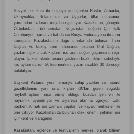
Sovyet politikası ile bölgeye yerleştirilen Ruslar, Almanlar,
Ukraynalılar, Belaruslular ve Uygurlar, ülke nüfusunun
yarısından fazlasını meydana getiriyor. Kazakistan, güneyde
Özbekistan, Türkmenistan, Kırgızistan, doğuda Çin Halk
Cumhuriyeti, şimal ve batıda ise Rusya Federasyonu ile sınır
komşusu. Kazakistan’ın doğu sınırlarında bulunan Tanrı
Dağları ve kuzey sınırı süresince uzanan Ural Dağları,
yazların çok sıcak kışların ise aşırı soğuk geçmesine niçin
oluyor. İç kesimlerde tesirini gösteren bozkır iklimi sebebiyle
kış aylarında ısı -20’lere inerken, yazın sıcaklık 30 dereceyi
bulabiliyor.
Başkent
Astana
, yeni mimariye sahip yapıları ve naturel
güzelliklerinin yanı sıra, kışları -30’ları gören soğukta
heykeltıraşların inşa etmiş olduğu buzdan şehirleri ile
hayranlık uyandırıyor ve ziyaretçi akınına uğruyor. Eski
başkent Almatı ise zamanı yapıları ve kayak merkezleri ile
öne çıkıyor. Kazakistan’da bulunan öteki önemli şehirleri ise
Çimkent ve Karağandı.
Kazakistan
, eğlence ve festivallerin merkezi olarak bilinen