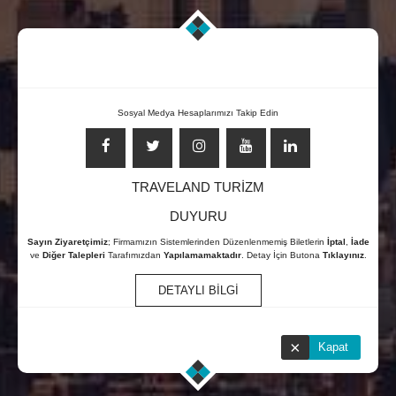
AIR BALTIC UÇAK BILETI
0850 304 03 58
Sosyal Medya Hesaplarımızı Takip Edin
7/24 ONLİNE ÇAĞRI MERKEZİ
TRAVELAND TURİZM
DUYURU
Sayın Ziyaretçimiz
; Firmamızın Sistemlerinden Düzenlenmemiş Biletlerin
İptal
,
İade
ve
Diğer Talepleri
Tarafımızdan
Yapılamamaktadır
. Detay İçin Butona
Tıklayınız
.
DETAYLI BİLGİ
×
Kapat