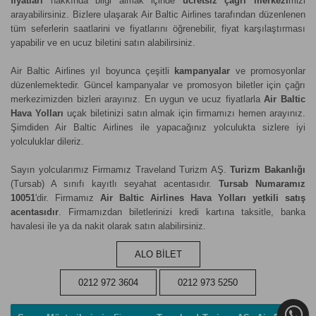
fiyatları
hakkında bilgi almak içinde
ücretsiz çağrı merkezi
mizi
arayabilirsiniz. Bizlere ulaşarak Air Baltic Airlines tarafından düzenlenen
tüm seferlerin saatlarini ve fiyatlarını öğrenebilir, fiyat karşılaştırması
yapabilir ve en ucuz biletini satın alabilirsiniz.
Air Baltic Airlines yıl boyunca çeşitli
kampanyalar
ve promosyonlar
düzenlemektedir. Güncel kampanyalar ve promosyon biletler için çağrı
merkezimizden bizleri arayınız. En uygun ve ucuz fiyatlarla
Air Baltic
Hava Yolları
uçak biletinizi satın almak için firmamızı hemen arayınız.
Şimdiden Air Baltic Airlines ile yapacağınız yolculukta sizlere iyi
yolculuklar dileriz.
Sayın yolcularımız Firmamız Traveland Turizm AŞ.
Turizm Bakanlığı
(Tursab) A sınıfı kayıtlı seyahat acentasıdır.
Tursab Numaramız
10051
'dir. Firmamız
Air Baltic Airlines Hava Yolları yetkili satış
acentasıdır
. Firmamızdan biletlerinizi kredi kartına taksitle, banka
havalesi ile ya da nakit olarak satın alabilirsiniz.
ALO BİLET
0212 972 3604
0212 973 5250