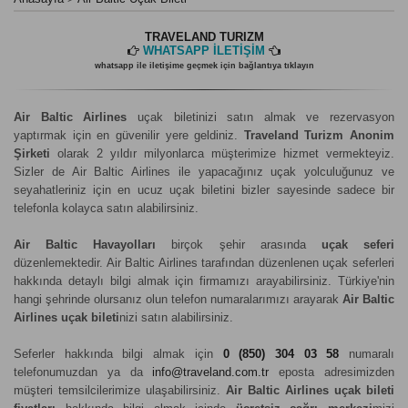
TRAVELAND TURIZM
WHATSAPP İLETİŞİM
whatsapp ile iletişime geçmek için bağlantıya tıklayın
Air Baltic Airlines
uçak biletinizi satın almak ve rezervasyon
yaptırmak için en güvenilir yere geldiniz.
Traveland Turizm Anonim
Şirketi
olarak 2 yıldır milyonlarca müşterimize hizmet vermekteyiz.
Sizler de Air Baltic Airlines ile yapacağınız uçak yolculuğunuz ve
seyahatleriniz için en ucuz uçak biletini bizler sayesinde sadece bir
telefonla kolayca satın alabilirsiniz.
Air Baltic Havayolları
birçok şehir arasında
uçak seferi
düzenlemektedir. Air Baltic Airlines tarafından düzenlenen uçak seferleri
hakkında detaylı bilgi almak için firmamızı arayabilirsiniz. Türkiye'nin
hangi şehrinde olursanız olun telefon numaralarımızı arayarak
Air Baltic
Airlines uçak bileti
nizi satın alabilirsiniz.
Seferler hakkında bilgi almak için
0 (850) 304 03 58
numaralı
telefonumuzdan ya da
info@traveland.com.tr
eposta adresimizden
müşteri temsilcilerimize ulaşabilirsiniz.
Air Baltic Airlines uçak bileti