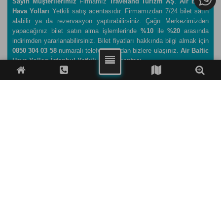
Sayın Müşterilerimiz
Firmamız
Traveland Turizm AŞ
.
Air Baltic
Hava Yolları
Yetkili satış acentasıdır. Firmamızdan 7/24 bilet satın
alabilir ya da rezervasyon yaptırabilirsiniz. Çağrı Merkezimizden
yapacağınız bilet satın alma işlemlerinde
%10
ile
%20
arasında
indirimden yararlanabilirsiniz. Bilet fiyatları hakkında bilgi almak için
0850 304 03 58
numaralı telefonumuzdan bizlere ulaşınız.
Air Baltic
Hava Yolları İstanbul Yetkili Satış Acentası
.
FACEBOOK
TWITTER
WHATSAPP
TELEFON