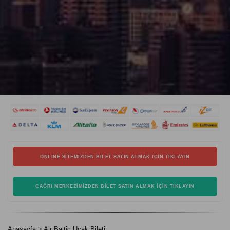
ONLINE SITEMIZDEN BILET SATIN ALMAK İÇIN TIKLAYIN
ÇAĞRI MERKEZIMIZDEN BILET SATIN ALMAK İÇIN TIKLAYIN
Anasayfa
Air Baltic Uçak Bileti