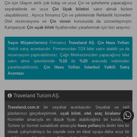
Çin için Ulaşım artık çok kolay ve ucuz Çin ve şehirlerine yapacağınız
seyahatlerde en ucuz
Çin Uçak biletini
satın almak bizlere
ulaşabilirsiniz.. Ayrıca firmamız Çin ve şehirlerinde Rehberlik hizmetleri
Otel rezervasyonu ve
Çin vizesi
konusunda da uzmanlaşmıştır.
Kampanyalı
Çin uçak bileti
fiyatlarından yararlanmak için bizi arayınız.
Sayın Müşterilerimiz
Firmamız
Traveland AŞ
.
Çin Hava Yolları
Yetkili satış acentasıdır. Firmamızdan 7/24 bilet satın alabilir ya da
rezervasyon yaptırabilirsiniz. Çağrı Merkezimizden yapacağınız bilet
satın alma işlemlerinde
%10
ile
%20
arasında indirimden
yararlanabilirsiniz.
Çin Hava Yolları İstanbul Yetkili Satış
Acentası
.
Traveland Turizm AŞ.
Traveland.com.tr
bir seyahat acentasıdır. Seyahat ve tatil
planlarınızı gerçekeştirmek,
uçak bileti
,
otel
,
araç kiralama
gibi
hizmetler amacıyla en düşük fiyatı alabilceğiniz bir kuruluştur.
Sizlere iyi hizmet sunabilcek amacıyla
hava yolları
yla direkt bire bir
olarak çalışmaktayız bu sayede size en ideal uçuşu daha ucuz bir