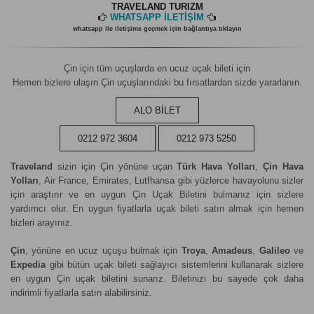
TRAVELAND TURIZM
WHATSAPP İLETİŞİM
whatsapp ile iletişime geçmek için bağlantıya tıklayın
Çin için tüm uçuşlarda en ucuz uçak bileti için
Hemen bizlere ulaşın Çin uçuşlarındaki bu fırsatlardan sizde yararlanın.
ALO BİLET
0212 972 3604
0212 973 5250
Traveland
sizin için Çin yönüne uçan
Türk Hava Yolları
,
Çin Hava
Yolları
, Air France, Emirates, Lutfhansa gibi yüzlerce havayolunu sizler
için araştırır ve en uygun Çin Uçak Biletini bulmanız için sizlere
yardımcı olur. En uygun fiyatlarla uçak bileti satın almak için hemen
bizleri arayınız.
Çin
, yönüne en ucuz uçuşu bulmak için
Troya
,
Amadeus
,
Galileo
ve
Expedia
gibi bütün uçak bileti sağlayıcı sistemlerini kullanarak sizlere
en uygun Çin uçak biletini sunarız. Biletinizi bu sayede çok daha
indirimli fiyatlarla satın alabilirsiniz.