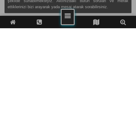
şekilde sunabilmekteyiz. Aklınızdaki bütün soruları ve merak
ettiklerinizi bizi arayarak yada mesaj atarak sorabilirsiniz.
FACEBOOK
TWITTER
WHATSAPP
TELEFON
Traveland Turizm | Seyahat Acentası
Copyright © 2022
Traveland
Turizm Anonim Şirketi
Uçak bileti, Vize, Tatil, Tur ve Fuar İşlemleri