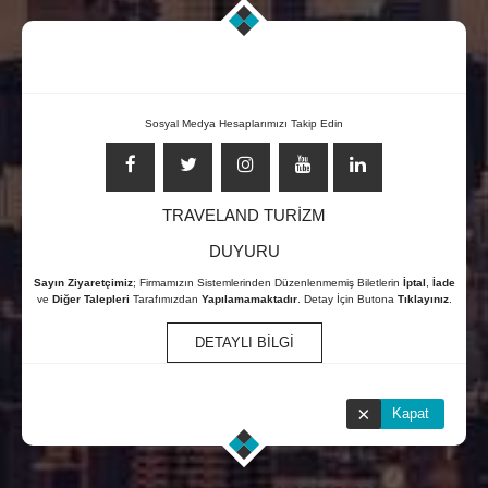
ÇIN HAVA YOLLARI
0850 304 03 58
Sosyal Medya Hesaplarımızı Takip Edin
7/24 ONLİNE ÇAĞRI MERKEZİ
TRAVELAND TURİZM
DUYURU
Sayın Ziyaretçimiz
; Firmamızın Sistemlerinden Düzenlenmemiş Biletlerin
İptal
,
İade
ve
Diğer Talepleri
Tarafımızdan
Yapılamamaktadır
. Detay İçin Butona
Tıklayınız
.
DETAYLI BİLGİ
×
Kapat