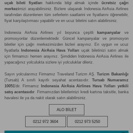
uçak bileti fiyatları
hakkında bilgi almak içinde
ücretsiz çağrı
merkezi
mizi arayabilirsiniz. Bizlere ulaşarak Indonesia AirAsia Airlines
tarafından düzenlenen tüm seferlerin saatlarini ve fiyatlarını öğrenebilir,
fiyat karşılaştırması yapabilir ve en ucuz biletini satın alabilirsiniz.
Indonesia AirAsia Airlines yıl boyunca çeşitli
kampanyalar
ve
promosyonlar düzenlemektedir. Güncel kampanyalar ve promosyon
biletler için çağrı merkezimizden bizleri arayınız. En uygun ve ucuz
fiyatlarla
Indonesia AirAsia Hava Yolları
uçak biletinizi satın almak
için firmamızı hemen arayınız. Şimdiden Indonesia AirAsia Airlines ile
yapacağınız yolculukta sizlere iyi yolculuklar dileriz.
Sayın yolcularımız Firmamız Traveland Turizm AŞ.
Turizm Bakanlığı
(Tursab) A sınıfı kayıtlı seyahat acentasıdır.
Tursab Numaramız
10051
'dir. Firmamız
Indonesia AirAsia Airlines Hava Yolları yetkili
satış acentasıdır
. Firmamızdan biletlerinizi kredi kartına taksitle, banka
havalesi ile ya da nakit olarak satın alabilirsiniz.
ALO BİLET
0212 972 3604
0212 973 5250