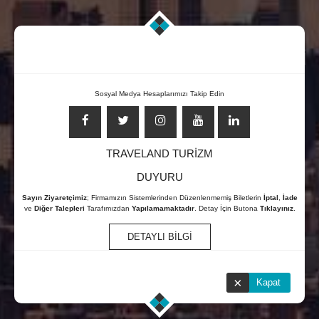
INDONESIA AIRASIA UÇAK BILETI
0850 304 03 58
Sosyal Medya Hesaplarımızı Takip Edin
7/24 ONLİNE ÇAĞRI MERKEZİ
TRAVELAND TURİZM
DUYURU
Sayın Ziyaretçimiz
; Firmamızın Sistemlerinden Düzenlenmemiş Biletlerin
İptal
,
İade
ve
Diğer Talepleri
Tarafımızdan
Yapılamamaktadır
. Detay İçin Butona
Tıklayınız
.
DETAYLI BİLGİ
×
Kapat