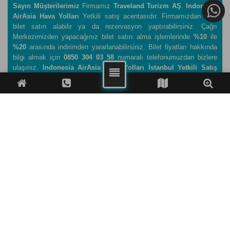
Sayın Müşterilerimiz
Firmamız
Traveland Turizm AŞ
.
Indonesia
AirAsia Hava Yolları
Yetkili satış acentasıdır. Firmamızdan 7/24
bilet satın alabilir ya da rezervasyon yaptırabilirsiniz. Çağrı
Merkezimizden yapacağınız bilet satın alma işlemlerinde
%10
ile
%20
arasında indirimden yararlanabilirsiniz. Bilet fiyatları hakkında
bilgi almak için
0850 304 03 58
numaralı telefonumuzdan bizlere
ulaşınız.
Indonesia AirAsia Hava Yolları İstanbul Yetkili Satış
Acentası
.
FACEBOOK
TWITTER
WHATSAPP
TELEFON