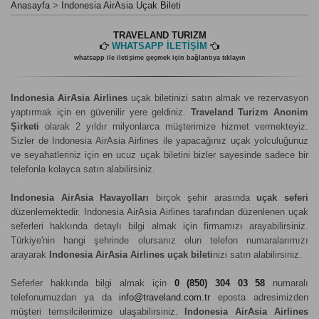
Anasayfa
Indonesia AirAsia Uçak Bileti
TRAVELAND TURIZM
WHATSAPP İLETİŞİM
whatsapp ile iletişime geçmek için bağlantıya tıklayın
Indonesia AirAsia Airlines
uçak biletinizi satın almak ve rezervasyon
yaptırmak için en güvenilir yere geldiniz.
Traveland Turizm Anonim
Şirketi
olarak 2 yıldır milyonlarca müşterimize hizmet vermekteyiz.
Sizler de Indonesia AirAsia Airlines ile yapacağınız uçak yolculuğunuz
ve seyahatleriniz için en ucuz uçak biletini bizler sayesinde sadece bir
telefonla kolayca satın alabilirsiniz.
Indonesia AirAsia Havayolları
birçok şehir arasında
uçak seferi
düzenlemektedir. Indonesia AirAsia Airlines tarafından düzenlenen uçak
seferleri hakkında detaylı bilgi almak için firmamızı arayabilirsiniz.
Türkiye'nin hangi şehrinde olursanız olun telefon numaralarımızı
arayarak
Indonesia AirAsia Airlines uçak bileti
nizi satın alabilirsiniz.
Seferler hakkında bilgi almak için
0 (850) 304 03 58
numaralı
telefonumuzdan ya da
info@traveland.com.tr
eposta adresimizden
müşteri temsilcilerimize ulaşabilirsiniz.
Indonesia AirAsia Airlines