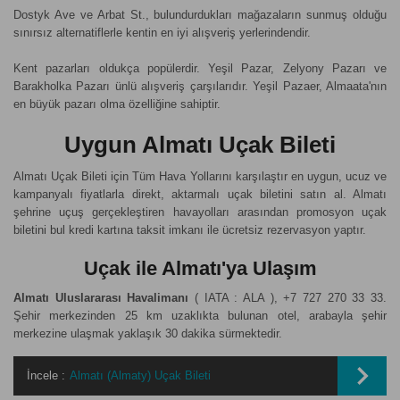
Dostyk Ave ve Arbat St., bulundurdukları mağazaların sunmuş olduğu
sınırsız alternatiflerle kentin en iyi alışveriş yerlerindendir.
Kent pazarları oldukça popülerdir. Yeşil Pazar, Zelyony Pazarı ve
Barakholka Pazarı ünlü alışveriş çarşılarıdır. Yeşil Pazaer, Almaata'nın
en büyük pazarı olma özelliğine sahiptir.
Uygun Almatı Uçak Bileti
Almatı Uçak Bileti için Tüm Hava Yollarını karşılaştır en uygun, ucuz ve
kampanyalı fiyatlarla direkt, aktarmalı uçak biletini satın al. Almatı
şehrine uçuş gerçekleştiren havayolları arasından promosyon uçak
biletini bul kredi kartına taksit imkanı ile ücretsiz rezervasyon yaptır.
Uçak ile Almatı'ya Ulaşım
Almatı Uluslararası Havalimanı
( IATA : ALA ), +7 727 270 33 33.
Şehir merkezinden 25 km uzaklıkta bulunan otel, arabayla şehir
merkezine ulaşmak yaklaşık 30 dakika sürmektedir.
İncele :
Almatı (Almaty) Uçak Bileti