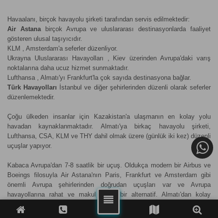
Havaalanı, birçok havayolu şirketi tarafından servis edilmektedir:
Air Astana
birçok Avrupa ve uluslararası destinasyonlarda faaliyet
gösteren ulusal taşıyıcıdır.
KLM , Amsterdam'a seferler düzenliyor.
Ukrayna Uluslararası Havayolları , Kiev üzerinden Avrupa'daki varış
noktalarına daha ucuz hizmet sunmaktadır.
Lufthansa , Almatı'yı Frankfurt'la çok sayıda destinasyona bağlar.
Türk Havayolları
İstanbul ve diğer şehirlerinden düzenli olarak seferler
düzenlemektedir.
Çoğu ülkeden insanlar için Kazakistan'a ulaşmanın en kolay yolu
havadan kaynaklanmaktadır. Almatı'ya birkaç havayolu şirketi,
Lufthansa, CSA, KLM ve THY dahil olmak üzere (günlük iki kez) düzenli
uçuşlar yapıyor.
Kabaca Avrupa'dan 7-8 saatlik bir uçuş. Oldukça modern bir Airbus ve
Boeings filosuyla Air Astana'nın Paris, Frankfurt ve Amsterdam gibi
önemli Avrupa şehirlerinden doğrudan uçuşları var ve Avrupa
havayollarına rahat ve makul fiyatlı bir alternatif. Almatı'dan kolay
ulaşım bağlantıları arasında Moskova , Amsterdam , Bangkok ,
İstanbul Atatürk
, İstanbul Sabiha Gökçen , Seul , Pekin , Hong Kong ,