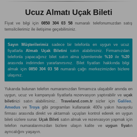
Ucuz Almatı Uçak Bileti
Fiyat ve bilgi için
0850 304 03 58
numaralı telefonumuzdan satış
temsilcilerimiz ile iletişime geçebilirsiniz.
Sayın Müşterilerimiz
sadece bir telefonla en uygun ve ucuz
fiyatlarla
Almatı Uçak Biletini
satın alabilirsiniz. Firmamızdan
telefonla yapacağınız bilet satın alma işlemlerinde
%10
ile
%20
arasında indirimden yararlanırsınız. Bilet fiyatları hakkında bilgi
almak için
0850 304 03 58
numaralı çağrı merkezimizden bizlere
ulaşınız.
Yukarıda bulunan telefon numaramızdan firmamıza ulaşabilir anında en
uygun, ucuz ve kampanyalı fiyatlarla rezervasyon yaptırabilir ve
uçak
bileti
nizi satın alabilirsiniz..
Traveland.com.tr
sizler için
Galileo
,
Amedus
ve
Troya
gibi programları kullanarak 400'e yakın havayolu
firması arasında direkt ve aktarmalı uçuşları kontrol ederek en uygun
bileti sizlere sunar.
Uçak Bileti
satın almak ve rezervasyon yapmak için
telefon numaralarımızdan bizlere ulaşın kalite ve
uygun fiyat
ın
ayrıcalığını yaşayın.