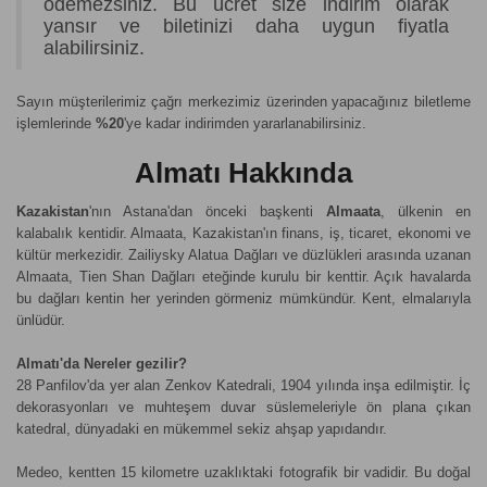
ödemezsiniz. Bu ücret size indirim olarak
yansır ve biletinizi daha uygun fiyatla
alabilirsiniz.
Sayın müşterilerimiz çağrı merkezimiz üzerinden yapacağınız biletleme
işlemlerinde
%20
'ye kadar indirimden yararlanabilirsiniz.
Almatı Hakkında
Kazakistan
'nın Astana'dan önceki başkenti
Almaata
, ülkenin en
kalabalık kentidir. Almaata, Kazakistan'ın finans, iş, ticaret, ekonomi ve
kültür merkezidir. Zailiysky Alatua Dağları ve düzlükleri arasında uzanan
Almaata, Tien Shan Dağları eteğinde kurulu bir kenttir. Açık havalarda
bu dağları kentin her yerinden görmeniz mümkündür. Kent, elmalarıyla
ünlüdür.
Almatı'da Nereler gezilir?
28 Panfilov'da yer alan Zenkov Katedrali, 1904 yılında inşa edilmiştir. İç
dekorasyonları ve muhteşem duvar süslemeleriyle ön plana çıkan
katedral, dünyadaki en mükemmel sekiz ahşap yapıdandır.
Medeo, kentten 15 kilometre uzaklıktaki fotografik bir vadidir. Bu doğal