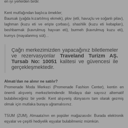
en iyi yerlerden birdir.
Kent mutfağından başlıca örnekler;
Baursak (yağda kızartılmış ekmek), plov (etli, havuçlu ve soğanlı pilav),
laghman (kuzu eti ve erişte çorbası), shashlik (kuzu eti kebapları),
beshbarmak (kavrulmuş hayvan eti), burmeh (kavrulmuş kuzu eti),
kumys (mayalanmış süt)...
Çağrı merkezimizden yapacağınız biletlemeler
ve rezervasyonlar
Traveland Turizm AŞ.
Tursab No: 10051
kalitesi ve güvencesi ile
gerçekleşmektedir.
Almatı'dan ne alınır ne satılır?
Promenade Moda Merkezi (Promenade Fashion Center), kentin en
önemli alışveriş merkezlerindendir. Modaya dair sayısız alternatif
bulabileceğiniz bir yerdir. Kent alışveriş dünyasını tam olarak gezmiş
olmak için mutlaka buraya uğramalısınız.
TSUM (ZUM), Almaata'nın en popüler mağazasıdır. Burada elektronik
eşyalar ve çeşitli hediyelik eşyalar bulabilmeniz mümkün.