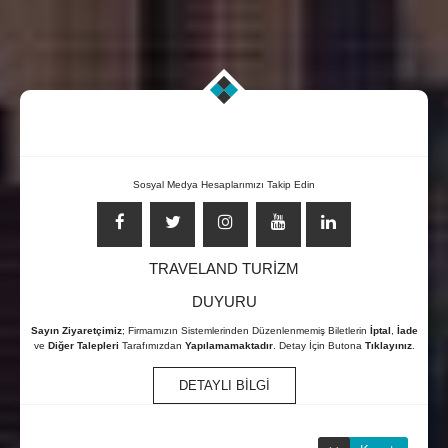
Sosyal Medya Hesaplarımızı Takip Edin
ALMATI (ALMATY) UÇAK BILETI
TRAVELAND TURİZM
0850 304 03 58
DUYURU
7/24 ONLİNE ÇAĞRI MERKEZİ
Sayın Ziyaretçimiz
; Firmamızın Sistemlerinden Düzenlenmemiş Biletlerin
İptal
,
İade
ve
Diğer Talepleri
Tarafımızdan
Yapılamamaktadır
. Detay İçin Butona
Tıklayınız
.
DETAYLI BİLGİ