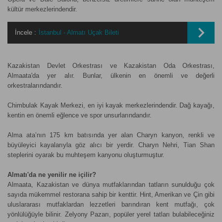
kültür merkezlerindendir.
İncele :
İstanbul - Almatı Uçak Bileti
Kazakistan Devlet Orkestrası ve Kazakistan Oda Orkestrası,
Almaata'da yer alır. Bunlar, ülkenin en önemli ve değerli
orkestralarındandır.
Chimbulak Kayak Merkezi, en iyi kayak merkezlerindendir. Dağ kayağı,
kentin en önemli eğlence ve spor unsurlarındandır.
Alma ata’nın 175 km batısında yer alan Charyn kanyon, renkli ve
büyüleyici kayalarıyla göz alıcı bir yerdir. Charyn Nehri, Tian Shan
steplerini oyarak bu muhteşem kanyonu oluşturmuştur.
Almatı'da ne yenilir ne içilir?
Almaata, Kazakistan ve dünya mutfaklarından tatların sunulduğu çok
sayıda mükemmel restorana sahip bir kenttir. Hint, Amerikan ve Çin gibi
uluslararası mutfaklardan lezzetleri barındıran kent mutfağı, çok
yönlülüğüyle bilinir. Zelyony Pazarı, popüler yerel tatları bulabileceğiniz