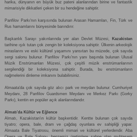
harika, dünyanın en büyük buz pateni alanlarından birine ve fantastik
mimarisiyle dikkatleri çeken bir su hendeğine sahiptir.
Panfilov Parkı'nın karşısında bulunan Arasan Hamamları, Fin, Türk ve
Rus hamamlarını bünyesinde barındırır.
Başkanlık Sarayı yakınlarında yer alan Devlet Müzesi,
Kazakistan
tarihine ışık tutan çok zengin bir koleksiyona sahiptir. Ülkenin arkeolojik
miraslarını ve eski kültürel yaşamını yansıtan bu müzede, çok sayıda
sergi salonu bulunur. Panfilov Parkı'nın yanı başında bulunan Ulusal
Müzik Enstrümanları Müzesi, çok çeşitli müzik enstrümanlarının
sergilendiği bir koleksiyona sahiptir. Burada, bu enstrümanların
nağmelerini dinleme imkanını bulabilirsiniz.
Almaata'da çok sayıda göz alıcı park ve meydan bulunur. Cumhuriyet
Meydanı, 28 Panfilov Guardsmen Meydanı ve Merkez Parkı (Gorky
Parkı), kentin en popüler açık alanlarındandır.
Almatı'da Kültür ve Eğlence
Almatı, Kazakistan'ın kültür başkentidir. Kentte bulunan çok sayıda
tiyatro; opera, bale, dram ve çağdaş oyunlara ev sahipliği yapar.
Almaata Bale Tiyatrosu, önemli mimari ve kültürel yerlerdendir. Aba
Opera ve Bale Salonu, benzersiz üretimlere sahne olan muhteşem