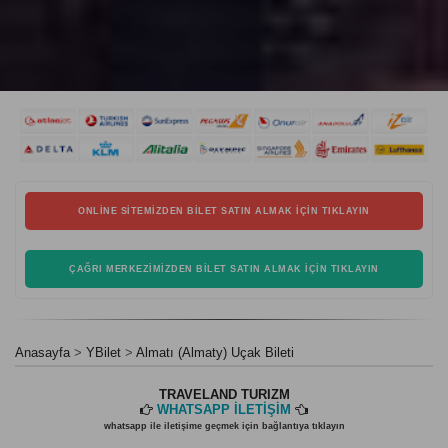
ONLINE SITEMIZDEN BILET SATIN ALMAK İÇIN TIKLAYIN
ÇAĞRI MERKEZIMIZDEN BILET SATIN ALMAK İÇIN TIKLAYIN
Anasayfa
YBilet
Almatı (Almaty) Uçak Bileti
TRAVELAND TURIZM
WHATSAPP İLETİŞİM
whatsapp ile iletişime geçmek için bağlantıya tıklayın