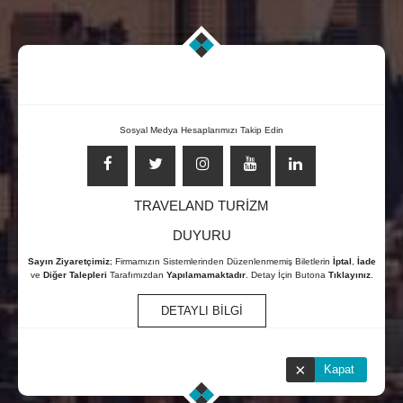
TÜRK HAVA YOLLARI - THY RIZE
ŞUBESI, OFISI
0850 304 03 58
Sosyal Medya Hesaplarımızı Takip Edin
7/24 ONLİNE ÇAĞRI MERKEZİ
TRAVELAND TURİZM
DUYURU
Sayın Ziyaretçimiz
; Firmamızın Sistemlerinden Düzenlenmemiş Biletlerin
İptal
,
İade
ve
Diğer Talepleri
Tarafımızdan
Yapılamamaktadır
. Detay İçin Butona
Tıklayınız
.
DETAYLI BİLGİ
×
Kapat