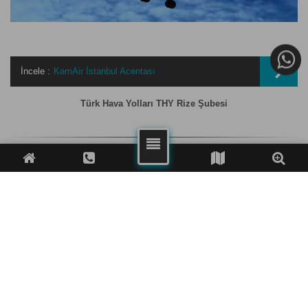
İncele :
KamAir İstanbul Acentası
Türk Hava Yolları THY Rize Şubesi
FACEBOOK
TWITTER
WHATSAPP
TELEFON
BENZER YAYINLAR VE HIZMETLER