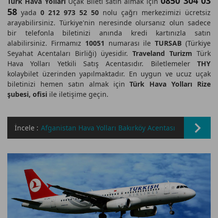
0850 304 03
Türk Hava Yolları
Uçak Bileti satın almak için
58
yada
0 212 973 52 50
nolu çağrı merkezimizi ücretsiz
arayabilirsiniz. Türkiye'nin neresinde olursanız olun sadece
bir telefonla biletinizi anında kredi kartınızla satın
alabilirsiniz. Firmamız
10051
numarası ile
TURSAB
(Türkiye
Seyahat Acentaları Birliği) üyesidir.
Traveland Turizm
Türk
Hava Yolları Yetkili Satış Acentasıdır. Biletlemeler
THY
kolaybilet üzerinden yapılmaktadır. En uygun ve ucuz uçak
biletinizi hemen satın almak için
Türk Hava Yolları Rize
şubesi, ofisi
ile iletişime geçin.
İncele :
Afganistan Hava Yolları Bakırköy Acentası