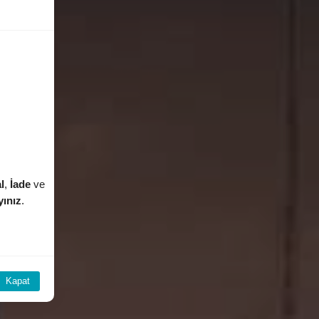
l
,
İade
ve
yınız
.
Kapat